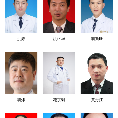
洪涛
洪正华
胡斯旺
胡炜
花京剩
黄丹江