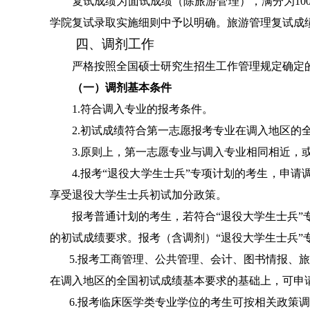
复试成绩为面试成绩（
除旅游管理
），满分为
10
学院复试录取实施细则中予以明确。
旅游管理复试成
四、调剂工作
严格按照全国硕士研究生招生工作管理规定确定
（一）调剂基本条件
1.
符合调入专业的报考条件。
2.
初试成绩符合第一志愿报考专业在调入地区的
3.
原则上，
第一志愿专业与调入专业相同相近，
4.
报考
“
退役大学生士兵
”
专项计划的考生，申请
享受退役大学生士兵初试加分政策。
报考普通计划的考生，若符合
“
退役大学生士兵
”
的初试成绩要求。报考（含调剂）
“
退役大学生士兵
”
5.
报考工商管理、公共管理、会计、图书情报、
旅
在调入地区的全国初试成绩基本要求的基础上，可申
6.
报考临床医学类专业学位的考生可按相关政策调