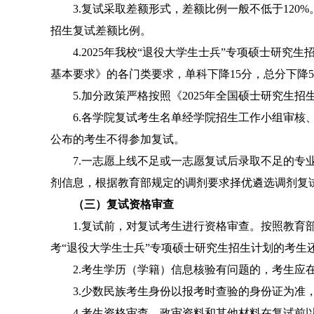
3.
复试采取差额形式，差额比例一般不低于
120%
招生复试差额比例。
4.
202
5
年我校
“
退役大学生士兵
”
专项硕士研究生
基本要求》的各门类要求，单科下降
1
5
分，总分下降
5
5.
加分政策严格按照《
202
5
年全国硕士研究生招
6.
各学院复试考生名单经学院
招生
工作小组审核
公布的考生不得参加复试。
7.
一志愿上线不足或一志愿复试后录取不足的专
剂信息，根据教育部规定的调剂要求择优遴选调剂复
（三）复试资格审查
1.
复试前，对复试考生进行资格审查。按照教育
考
“
退役大学生士兵
”
专项硕士研究生招生计划的考生
2.
考生学历（学籍）信息核验有问题的，考生应
3.
少数民族考生身份以报考时查验的身份证为准
4
.
考生资格审查、政审资料和其他材料在复试前