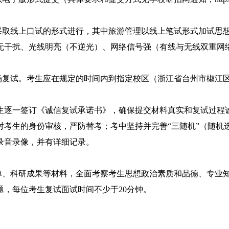
采取线上口试的形式进行，
其中旅游管理以线上笔试形式加试思
无干扰、光线明亮（不逆光）、网络信号强（有线与无线双重
网
场复试。考生应在规定的时间内到指定校区（浙江省台州市椒江
生逐一签订《诚信复试承诺书》，确保提交材料真实和复试过程
对考生的身份审核，严防替考；考中坚持并完善
“
三随机
”
（随机
录音录像，并有详细记录。
单、科研成果等材料，全面考察考生思想政治素质和品德、专业
题，
每位考生
复试面试时间不少于
20
分钟。