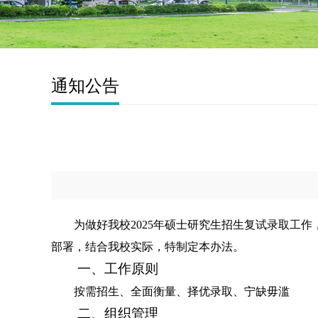
通知公告
为
做好
我校
202
5
年硕士研究生招生复试录取工作
部署，结合我校实际，特制定本办法。
一、工作原则
按需招生
、
全面衡量
、择优录取
、
宁缺毋滥
二、组织管理