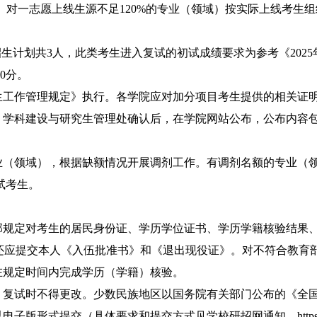
。对一志愿上线生源不足
120%
的专业（领域）按实际上线考生组
招生计划共
3
人，此类
考生进入复试的初试成绩要求为参考《
202
5
0
分。
生工作管理规定》执行。各学院应对加分项目考生提供的相关证
、学科建设与研究生管理处确认后，在学院网站公布，公布内容
业（领域），根据缺额情况开展调剂工作。有调剂名额的专业（
试考生。
部规定对考生的居民身份证、学历学位证书、学历学籍核验结果
还应提交本人《入伍批准书》和《退出现役证》。对不符合教育
在规定时间内完成学历（学籍）核验。
，复试时不得更改。少数民族地区以国务院有关部门公布的《全
以电子版形式提交（具体要求和提交方式见学校研招网通知，
http