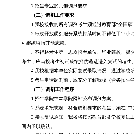
7.
招生专业
的其他调剂要求。
（二）调剂工作要求
1.
我校接收的所有调剂考生须通过教育部
“
全国硕
2.
每次开放调剂服务系统持续时间不得低于
12
小
可继续填报其他志愿。
3.
不得将考生第一志愿报考单位、毕业院校、提
考生，应当按考生初试成绩择优遴选进入复试的考生
4.
我校根据本单位实际复试录取情况，通过学校
5.
考生申请调剂前，应充分了解我校（含各招生
（三）调剂工作程序
1.
招生
学院在本学院网站公布调剂方案。
2.
系统填报志愿。符合调剂要求的考生，须在
“
中
3.
接收复试通知。我校将按照教育部及学校复试
间内予以确认。