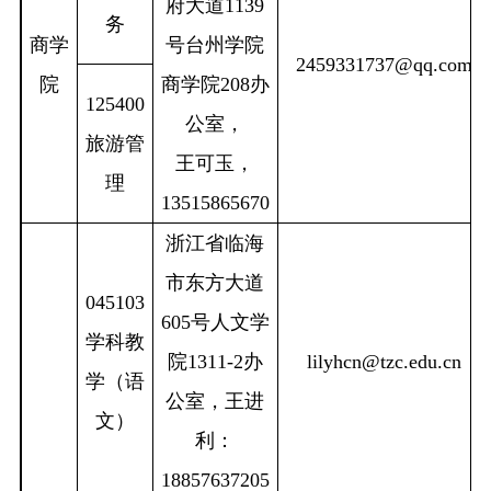
府大道
1139
务
商学
号台州学院
2459331737@qq.com
院
商
学院
208
办
125400
公室
，
旅游管
王可玉，
理
13515865670
浙江省临海
市东方大道
045103
605
号人文学
学科教
院
1311-2
办
lilyhcn@tzc.edu.cn
学（语
公室，王进
文）
利：
18857637205