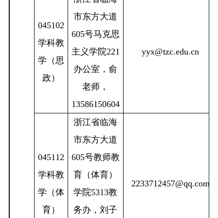
市东方大道
045102
605
号马克思
学科教
主义学院
221
yyx@tzc.edu.cn
学（思
办公室，俞
政）
老师，
13586150604
浙江省临海
市东方大道
045112
605
号教师教
学科教
育（体育）
2233712457@qq.com
学（体
学院
5313
教
育）
务办，刘子