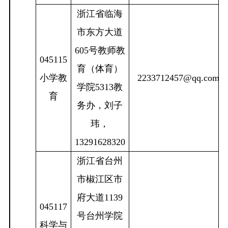
浙江省临海
市东方大道
605
号教师教
045115
育（体育）
小学教
2233712457@qq.com
学院
5313
教
育
务办，刘子
玮，
13291628320
浙江省台州
市椒江区市
府大道
1139
045117
号台州学院
科学与