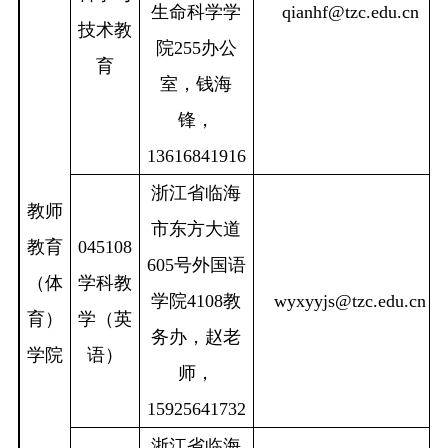
生命科学学
qianhf@tzc.edu.cn
技术教
院
255
办公
育
室，钱海
锋，
13616841916
浙江省临海
教师
市东方大道
教育
045108
605
号外国语
（体
学科教
学院
4108
教
wyxyyjs@tzc.edu.cn
育）
学（英
务办，赵老
学院
语）
师，
15925641732
浙江省临海