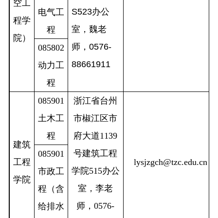
空工
S523办公
电气工
程学
室，魏老
程
院）
师，0576-
085802
88661911
动力工
程
085901
浙江省台州
土木工
市椒江区市
程
府大道1139
建筑
号建筑工程
085901
工程
lysjzgch@tzc.edu.cn
学院
515
办公
市政工
学院
室，李老
程（含
师，
0576-
给排水