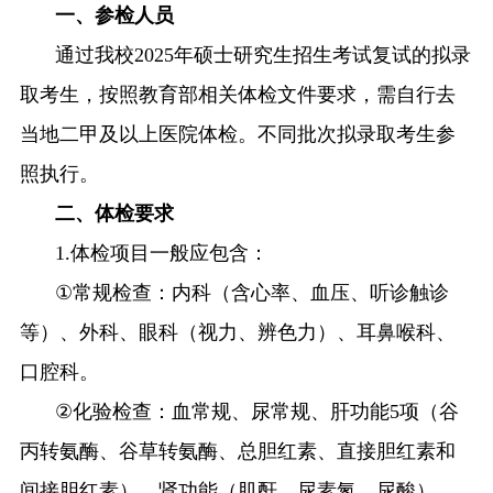
一、参检人员
通过我校
202
5
年硕士研究生招生考试复试的拟录
取考生
，
按照教育部相关体检文件要求，需自行去
当地二甲及以上医院体检
。不同批次拟录取考生参
照执行。
二、体检要求
1.
体检项目一般应包含：
①
常规检查：内科（含心率、血压、听诊触诊
等）、外科、眼科（视力、辨色力）、耳鼻喉科、
口腔科。
②
化验检查：血常规、尿常规、肝功能
5
项（谷
丙转氨酶、谷草转氨酶、总胆红素、直接胆红素和
间接胆红素）、肾功能（肌酐、尿素氮、尿酸）、