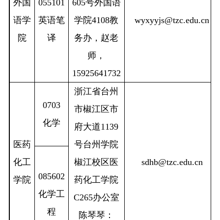
外国
055101
605
号外国语
语学
英语笔
学院
4108
教
wyxyyjs@tzc.edu.cn
院
译
务办，赵老
师，
15925641732
浙江省台州
0703
市椒江区市
化学
府大道
1139
医药
号台州学院
化工
椒江校区医
sdhb@tzc.edu.cn
085602
学院
药化工学院
化学工
C265
办公室
程
陈琴琴：