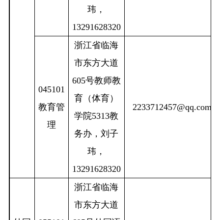
玮，
13291628320
浙江省临海
市东方大道
605
号教师教
045101
育（体育）
教育管
2233712457@qq.com
学院
5313
教
理
务办，刘子
玮，
13291628320
浙江省临海
市东方大道