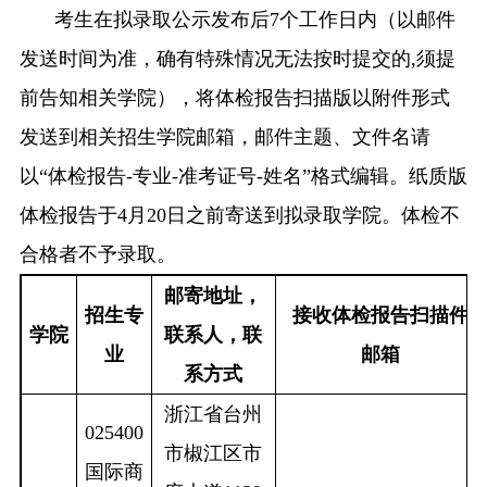
考生在拟录取公示发布后
7
个工作日
内（以邮件
发送时间为准，确有特殊情况无法按时提交的
,
须提
前告知相关学院），将体检报告扫描版以附件形式
发送到相关招生学院邮箱，邮件主题、文件名请
以
“
体检报告
-
专业
-
准考证号
-
姓名
”
格式编辑。纸质版
体检报告
于
4
月
2
0
日
之前寄送到拟录取学院。体检不
合格者不予录取。
邮寄地址，
招生专
接收体检报告扫描件
学院
联系人，联
业
邮箱
系方式
浙江省台州
025400
市椒江区市
国际商