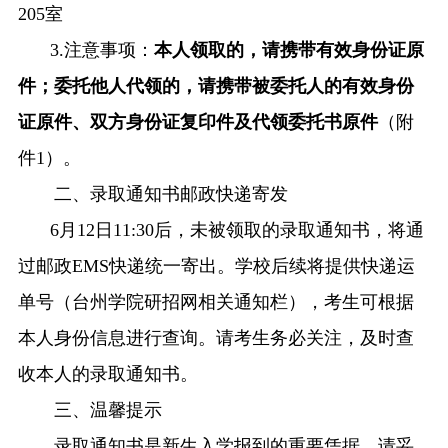
205室
3.
注意事项：
本人领取的，请携带有效身份证原
件；委托他人代领的，请携带被委托人的有效身份
证原件、双方身份证复印件及代领委托书原件
（附
件
1
）。
二、录取通知书邮政快递寄发
6
月
12
日
11
:
3
0
后，
未被领取
的录取通知书
，
将
通
过
邮政
EMS快递统一寄出。学校后续将提供快递运
单号（
台州学院
研招网相关通知栏），考生可根据
本人身份信息进行查询。请考生务必关注，及时查
收本人的录取通知书。
三、温馨提示
录取通知书是新生入学报到的重要凭据，请妥