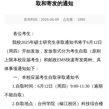
取和寄发的通知
发布时间：2025-06-09
点击量：
1880
各位考生：
我校
202
5年
硕士研究生录取通知书将于
6
月
12
日
（周
四
）开始发放，发放形式分为考生自取（
原则
上
限本校应届考生）和邮政
EMS快递寄发两种。具
体事项通知如下：
一、本校应届考生自取录取通知书
1.
自取时间：
6
月
12
日（周
四
）
9
:0
0-
11
:
3
0
（
逾期
不能自取
）
2.
自取地点：
台州学院（椒江校区）
科技综合楼