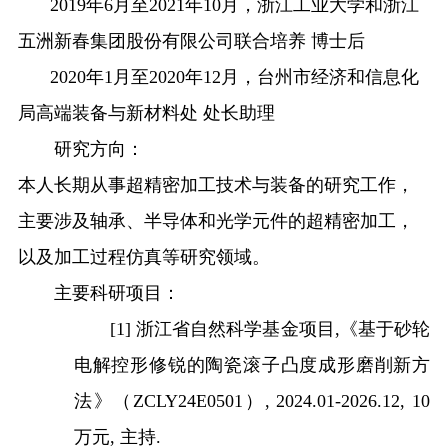
2019
年
6
月至
2021
年
10
月，浙江工业大学和浙江
五洲新春集团股份有限公司联合培养 博士后
2020
年
1
月至
2020
年
12
月，台州市经济和信息化
局高端装备与新材料处 处长助理
研究方向：
本人长期从事超精密加工技术与装备的研究工作，
主要涉及轴承、半导体和光学元件的超精密加工，
以及加工过程仿真等研究领域。
主要科研项目：
[1]
浙江省自然科学基金项目
,
《基于砂轮
电解控形修锐的陶瓷滚子凸度成形磨削新方
法》（
ZCLY24E0501
）
, 2024
.0
1-2026
.12
,
10
万元
,
主持
.