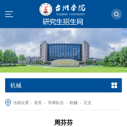
机械
当前位置：
首页
-
导师队伍
-
机械
- 正文
周芬芬