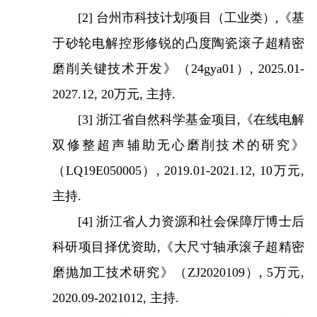
[2]
台州市科技计划项目（工业类）
,
《基
于砂轮电解控形修锐的凸度陶瓷滚子超精密
磨削关键技术开发》（
24gya01
）
, 202
5
.01-
202
7
.12,
20
万元
,
主持
.
[3]
浙江省自然科学基金项目
,
《在线电解
双修整超声辅助无心磨削技术的研究》
（
LQ19E050005
）
, 20
19.0
1-20
21.12
,
10
万元
,
主持
.
[4]
浙江省人力资源和社会保障厅博士后
科研项目择优资助
,
《
大尺寸轴承滚子超精密
磨抛加工技术研究
》
（
ZJ2020109
）
,
5
万元
,
2020
.09
-2021
012,
主持
.