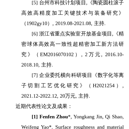
[5]
台州市科技计划项目
,
《
陶瓷圆柱滚子
高效高精度加工关键技术与装备研究
》
（
1902gy10
）
,
2019
.
08-2021
.
08
,
主持
.
[6]
浙江省重点实验室开放基金项目
,
《
精
密球体高效高一致性超精密加工新方法研
究
》
（
EM2016070102
）
,
2
万元
,
2016
.
10-
2018
.
10
,
主持
.
[7]
企业委托横向科研项目《数字化等离
子切割工艺优化研究》（
H2021254
）
,
2021.
12
-20
22
.
12, 20
万元
,
主持
.
近期代表性论文及成果：
[1]
Fenfen Zhou
*, Yongkang Jin, Qi Shao,
Weifeng Yao*. Surface roughness and material