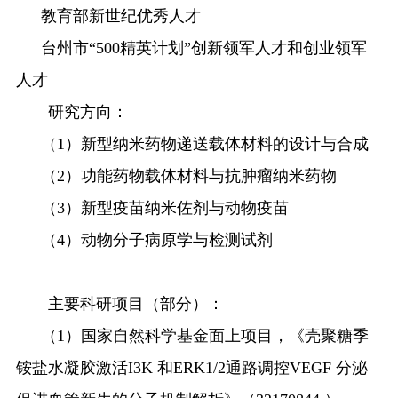
教育部新世纪优秀人才
台州市
“500
精英计划
”
创新领军人才和创业领军
人才
研究方向：
（
1
）新型纳米药物递送载体材料的设计与合成
（
2
）功能药物载体材料与抗肿瘤纳米药物
（
3
）新型疫苗纳米佐剂与动物疫苗
（
4
）动物分子病原学与检测试剂
主要科研项目（部分）：
（
1
）国家自然科学基金面上项目，《壳聚糖季
铵盐水凝胶激活
I3K
和
ERK1/2
通路调控
VEGF
分泌