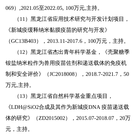
069
）
,2021.05
至
2022.05, 100
万元
,
主持。
（
11
）黑龙江省应用技术研究与开发计划项目，
《新城疫缓释纳米黏膜疫苗的研究与开发》
（
GC13B403
），
2013.11-2017.6
，
100
万元，主持。
（
12
）黑龙江省杰出青年科学基金，《壳聚糖季
铵盐纳米粒作为兽用疫苗佐剂和递送载体的免疫机
制和安全评价》（
JC2018008
），
2018.7-2021.7
，
50
万元
,
主持。
（
13
）黑龙江省自然科学基金重点项目，
《
LDH@SiO2
合成及其作为新城疫
DNA
疫苗递送载
体的研究》（
ZD2015002
），
2015.07-2018.07
，
20
万
元，主持。