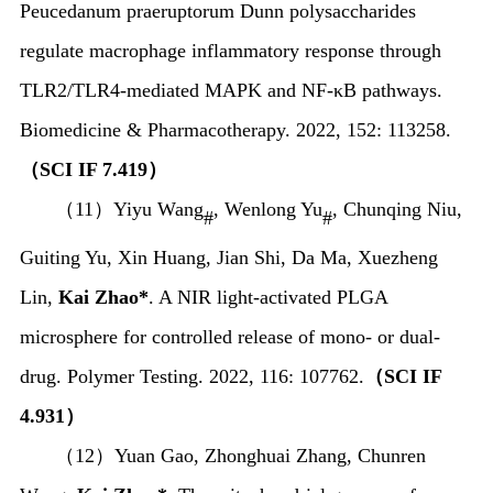
Peucedanum praeruptorum
Dunn polysaccharides
regulate macrophage inflammatory response through
TLR2/TLR4-mediated MAPK and NF-κB pathways.
Biomedicine & Pharmacotherapy. 2022, 152: 113258.
（
SCI IF 7.419
）
（
11
）
Yiyu Wang
, Wenlong Yu
, Chunqing Niu,
#
#
Guiting Yu, Xin Huang, Jian Shi, Da Ma, Xuezheng
Lin,
Kai Zhao*
. A NIR light-activated PLGA
microsphere for controlled release of mono- or dual-
drug. Polymer Testing. 2022, 116: 107762.
（
SCI IF
4.931
）
（
12
）
Yuan Gao, Zhonghuai Zhang, Chunren