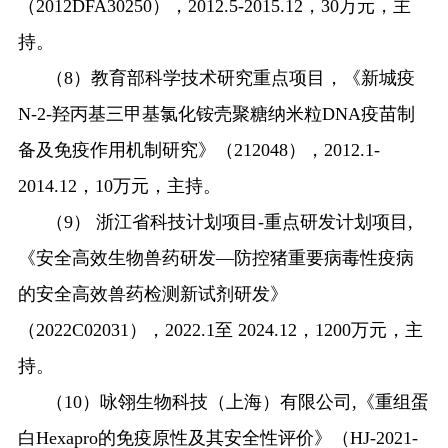
（
2012DFA30250
），
2012.5-2015.12
，
30
万元，主
持。
（
8
）教育部科学技术研究重点项目，《新城疫
N-2-
羟丙基三甲基氯化铵壳聚糖纳米粒
DNA
疫苗制
备及免疫作用机制研究》（
212048
），
2012.1-
2014.12
，
10
万元，主持。
（
9
）
浙江省科技计划项目
-
重点研发计划项目
,
《安全高效生物兽药研发
—
防控猪重要病毒性疫病
的安全高效兽药检测新试剂研发》
（
2022C02031
），
2022.1
至
2024.12
，
1200
万元，主
持。
（
10
）咏翎生物科技（上海）有限公司
,
《重组蛋
白
Hexapro
的免疫原性及其安全性评价》（
HJ-2021-