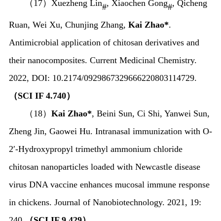
（
17
）
Xuezheng Lin
, Xiaochen Gong
, Qicheng
#
#
Ruan, Wei Xu, Chunjing Zhang,
Kai Zhao*
.
Antimicrobial application of chitosan derivatives and
their nanocomposites.
Current Medicinal Chemistry
.
2022, DOI: 10.2174/0929867329666220803114729.
（
SCI IF 4.740
）
（
18
）
Kai Zhao*
, Beini Sun, Ci Shi, Yanwei Sun,
Zheng Jin, Gaowei Hu. Intranasal immunization with O-
2′-Hydroxypropyl trimethyl ammonium chloride
chitosan nanoparticles loaded with Newcastle disease
virus DNA vaccine enhances mucosal immune response
in chickens. Journal of Nanobiotechnology. 2021, 19:
240.
（
SCI IF 9.429
）