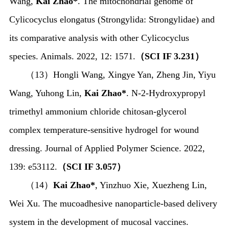
Wang,
Kai Zhao*
. The mitochondrial genome of
Cylicocyclus elongatus
(Strongylida:
Strongylidae
) and
its comparative analysis with other
Cylicocyclus
species. Animals. 2022, 12: 1571.
（
SCI IF 3.231
）
（
13
）
Hongli Wang, Xingye Yan, Zheng Jin, Yiyu
Wang, Yuhong Lin,
Kai Zhao*
.
N-2-Hydroxypropyl
trimethyl ammonium chloride chitosan-glycerol
complex temperature-sensitive hydrogel for wound
dressing. Journal of Applied Polymer Science. 2022,
139: e53112.
（
SCI IF 3.057
）
（
14
）
Kai Zhao*
, Yinzhuo Xie, Xuezheng Lin,
Wei Xu. The mucoadhesive nanoparticle-based delivery
system in the development of mucosal vaccines.