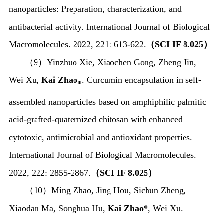
nanoparticles: Preparation, characterization, and
antibacterial activity. International Journal of Biological
Macromolecules. 2022, 221: 613-622.
（
SCI IF 8.025
）
（
9
）
Yinzhuo Xie, Xiaochen Gong, Zheng Jin,
Wei Xu,
Kai Zhao
.
Curcumin encapsulation in self-
*
assembled nanoparticles based on amphiphilic palmitic
acid-grafted-quaternized chitosan with enhanced
cytotoxic, antimicrobial and antioxidant properties
.
International Journal of Biological Macromolecules.
2022, 222: 2855-2867.
（
SCI IF 8.025
）
（
10
）
Ming Zhao, Jing Hou, Sichun Zheng,
Xiaodan Ma, Songhua Hu,
Kai Zhao*
, Wei Xu.