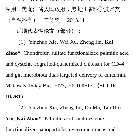
应用，黑龙江省人民政府，黑龙江省科学技术奖
（自然科学），二等奖，
2013.11
近期代表性论文（部分）：
（
1
）
Yinzhuo Xie, Wei Xu, Zheng Jin,
Kai
Zhao*
. Chondroitin sulfate functionalized palmitic acid
and cysteine cografted-quaternized chitosan for CD44
and gut microbiota dual-targeted delivery of curcumin.
Materials Today Bio. 2023, 20: 100617.
（
SCI IF
10.761
）
（
2
）
Yinzhuo Xie, Zheng Jin, Da Ma, Tan Hui
Yin,
Kai Zhao*
. Palmitic acid- and cysteine-
functionalized nanoparticles overcome mucus and