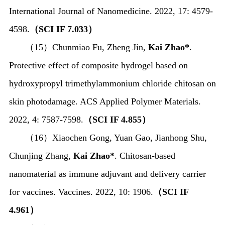
International Journal of Nanomedicine. 2022, 17: 4579-
4598.
（
SCI IF 7.033
）
（
15
）
Chunmiao Fu, Zheng Jin,
Kai Zhao*
.
Protective effect of composite hydrogel based on
hydroxypropyl trimethylammonium chloride chitosan on
skin photodamage. ACS Applied Polymer Materials.
2022, 4: 7587-7598.
（
SCI IF 4.855
）
（
16
）
Xiaochen Gong, Yuan Gao, Jianhong Shu,
Chunjing Zhang,
Kai Zhao*
.
Chitosan-based
nanomaterial as immune adjuvant and delivery carrier
for vaccines
. Vaccines.
2022,
10: 1906
.
（
SCI IF
4.961
）