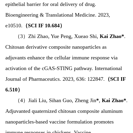
epithelial barrier for oral delivery of drug.
Bioengineering & Translational Medicine. 2023,
e10510.
（
SCI IF 10.684
）
（
3
）
Zhi Zhao, Yue Peng, Xueao Shi,
Kai Zhao*
.
Chitosan derivative composite nanoparticles as
adjuvants enhance the cellular immune response
via
activation of the cGAS-STING pathway. International
Journal of Pharmaceutics. 2023, 636: 122847.
（
SCI IF
6.510
）
（
4
）
Jiali Liu, Sihan Guo, Zheng Jin
*
,
Kai Zhao*
.
Adjuvanted quaternized chitosan composite aluminum
nanoparticles-based vaccine formulation promotes
immune responses in chickens. Vaccine,