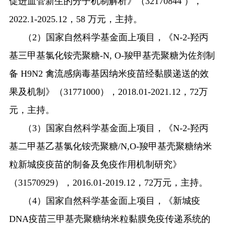
促进血管新生的分子机制解析》（
32170844
），
2022.1-2025.12
，
58
万元，主持。
（
2
）国家自然科学基金面上项目，《
N-2-
羟丙
基三甲基氯化铵壳聚糖
-N, O-
羧甲基壳聚糖为佐剂制
备
H9N2
禽流感病毒基因纳米疫苗经黏膜递送的效
果及机制》（
31771000
），
2018.01-2021.12
，
72
万
元，主持。
（
3
）国家自然科学基金面上项目，《
N-2-
羟丙
基二甲基乙基氯化铵壳聚糖
/N,O-
羧甲基壳聚糖纳米
粒新城疫疫苗的制备及免疫作用机制研究》
（
31570929
），
2016.01-2019.12
，
72
万元，主持。
（
4
）国家自然科学基金面上项目，《新城疫
DNA
疫苗三甲基壳聚糖纳米粒黏膜免疫传递系统的