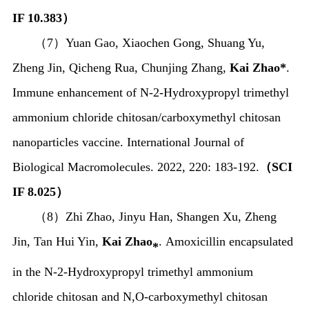
IF 10.383
）
（
7
）
Yuan Gao, Xiaochen Gong, Shuang Yu,
Zheng Jin, Qicheng Rua, Chunjing Zhang,
Kai Zhao*
.
Immune enhancement of
N
-2-Hydroxypropyl trimethyl
ammonium chloride chitosan/carboxymethyl chitosan
nanoparticles vaccine. International Journal of
Biological Macromolecules. 2022, 220: 183-192.
（
SCI
IF 8.025
）
（
8
）
Zhi Zhao, Jinyu Han, Shangen Xu, Zheng
Jin, Tan Hui Yin,
Kai Zhao
.
Amoxicillin encapsulated
*
in the
N
-2-Hydroxypropyl trimethyl ammonium
chloride chitosan and
N
,
O
-carboxymethyl chitosan