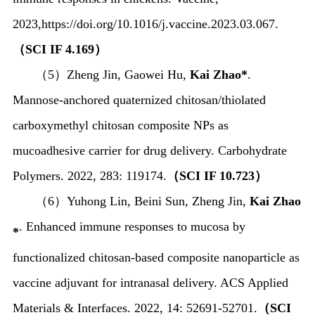
2023,https://doi.org/10.1016/j.vaccine.2023.03.067.
（
SCI IF 4.169
）
（
5
）
Zheng Jin, Gaowei Hu,
Kai Zhao*
.
Mannose-anchored quaternized chitosan/thiolated
carboxymethyl chitosan composite NPs as
mucoadhesive carrier for drug delivery. Carbohydrate
Polymers. 2022, 283: 119174.
（
SCI IF 10.723
）
（
6
）
Yuhong Lin, Beini Sun, Zheng Jin,
Kai Zhao
.
Enhanced immune responses to mucosa by
*
functionalized chitosan-based composite nanoparticle as
vaccine adjuvant for intranasal delivery.
ACS Applied
Materials & Interfaces. 2022,
14: 52691-52701
.
（
SCI