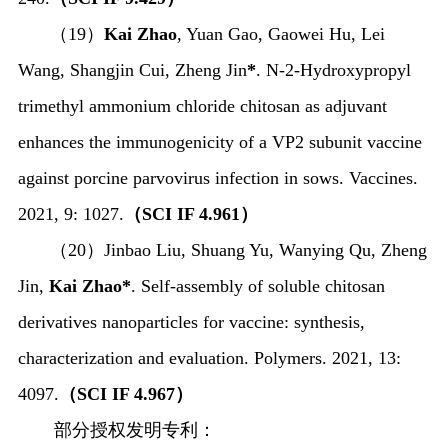
（
19
）
Kai Zhao
, Yuan Gao, Gaowei Hu, Lei
Wang, Shangjin Cui, Zheng Jin
*
.
N
-2-Hydroxypropyl
trimethyl ammonium chloride chitosan as adjuvant
enhances the immunogenicity of a VP2 subunit vaccine
against porcine
parvovirus
infection in sows. Vaccines.
2021, 9: 1027.
（
SCI IF 4.961
）
（
20
）
Jinbao Liu, Shuang Yu, Wanying Qu, Zheng
Jin,
Kai Zhao*
. Self-assembly of soluble chitosan
derivatives nanoparticles for vaccine: synthesis,
characterization and evaluation. Polymers. 2021, 13:
4097.
（
SCI IF 4.967
）
部分授权发明专利：