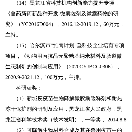
（
14
）黑龙江省科技机构创新能力提升专项，
《兽药新药新品种开发
-
微囊佐剂及微囊药物的研
究》（
YC2016D004
），
2016.12-2019.12
，
60
万元，
主持。
（
15
）哈尔滨市
“
雏鹰计划
”
暨科技企业培育专项
项目，《动物用替抗品壳聚糖基纳米材料及肠道微
生态制剂的创制与应用》（
2020CYJBCG0306
），
2020.9-2021.12
，
100
万元，主持。
科研获奖：
（
1
）新城疫疫苗生物降解微胶囊缓释剂和耐热
冻干保护剂的研制及应用，黑龙江省人民政府，黑
龙江省科学技术奖（技术发明），一等奖，
2014.8.8
（
2
）可降解生物材料合成及其在兽用疫苗中的