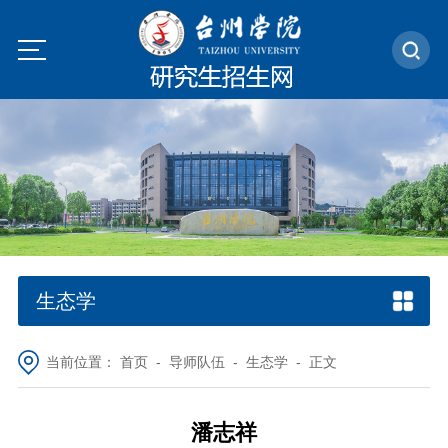
生态学
当前位置：
首页
-
导师队伍
-
生态学
- 正文
潘志祥