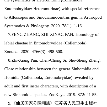
Entomobryidae: Heteromurinae) with special reference
to
Alloscopus
and
Sinodicranocentrus
gen. n. Arthropod
Systematics & Phylogeny. 2020. 78(1): 1-16.
7.
FENG ZHANG, ZHI-XINAG PAN. Homology of
labial chaetae in Entomobryoidae (Collembola).
Zootaxa. 2020. 4766(3): 498-500.
8.
Zhi-Xiang Pan, Chen-Chong Si, Shu-Sheng Zheng.
Close relationship between the genera
Sinhomidia
and
Homidia
(Collembola, Entomobryidae) revealed by
adult and first instar characters, with description of a
new
Sinhomidia
species. ZooKeys. 2019. 872: 41-55.
9.
《
仙居国家公园蝴蝶
》
江苏省
人民卫生出版社