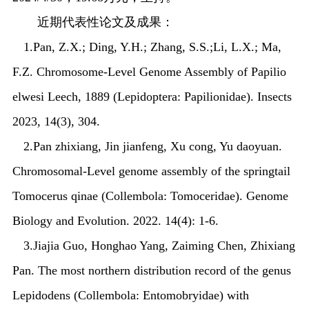
近期代表性论文及成果：
1.Pan, Z.X.; Ding, Y.H.; Zhang, S.S.;Li, L.X.; Ma,
F.Z. Chromosome-Level Genome Assembly of
Papilio
elwesi
Leech, 1889 (Lepidoptera: Papilionidae). Insects
2023, 14(3), 304.
2.
Pan zhixiang, Jin jianfeng, Xu cong, Yu daoyuan.
Chromosomal-Level genome assembly of the springtail
Tomocerus qinae
(Collembola: Tomoceridae). Genome
Biology and Evolution. 2022. 14(4): 1-6.
3.
Jiajia Guo, Honghao Yang, Zaiming Chen, Zhixiang
Pan. The most northern distribution record of the genus
Lepidodens
(Collembola: Entomobryidae) with