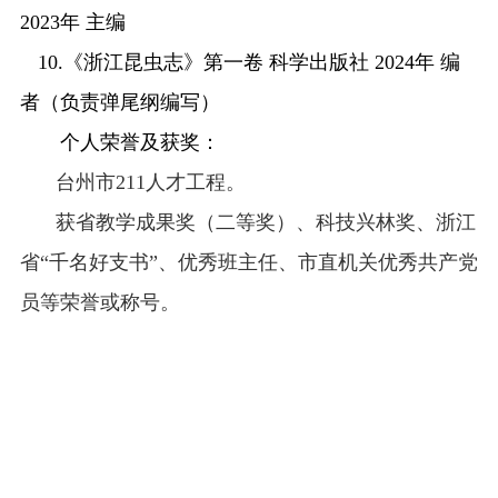
20
23
年
主编
10.《浙江昆虫志》第一卷 科学出版社 2024年 编
者（负责弹尾纲编写）
个人荣誉及获奖：
台州市
211人才工程。
获
省教学成果奖（二等奖）
、
科技兴林奖、浙江
省
“千名好支书”、
优秀班主任、市直机关优秀共产党
员等荣誉或称号。