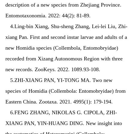
description of a new species from Zhejiang Province.
Entomotaxonomia. 2022: 44(2): 81-89.
4.
Ling-bin Xiang, Shu-sheng Zhang, Lei-lei Liu, Zhi-
xiang Pan. First and second instar larvae and adults of a
new
Homidia
species (Collembola, Entomobryidae)
recorded from Xizang Autonomous Region with three
new records. ZooKeys. 2022. 1089.93-108.
5.
ZHI-XIANG PAN, YI-TONG MA. Two new
species of
Homidia
(Collembola: Entomobryidae) from
Eastern China. Zootaxa. 2021. 4995(1): 179-194.
6.
FENG ZHANG, NIKOLAS G. CIPOLA, ZHI-
XIANG PAN, YIN-HUANG DING. New insight into
the systematics of Heteromurini (Collembola: