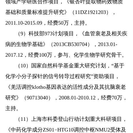
领域产学研医合作项目，《银杏叶提取物药效物质
基础和质量标准提升研究》（
11DZ1921203
），
2011.10-2015.09
，经费
50
万，主持。
（
9
）科技部
973
计划项目，《血管衰老及相关疾
病的生物学基础》（
2013CB530704
），
2013.01-
2017.12
，经费
100
万，参与、化学生物学研究骨干。
（
10
）国家自然科学基金重大研究计划，
“
基于
化学小分子探针的信号转导过程研究
”
资助项目，
《羌活调控
klotho
基因表达的活性成分及其抗脑衰老
研究》（
90713040
），
2008.01-2010.12
，经费
70
万，
主持。
（
11
）上海市科委登山行动计划重大科研项目，
《中药化学成分
ZS01−HTG10
调控中枢
NMU2
受体及