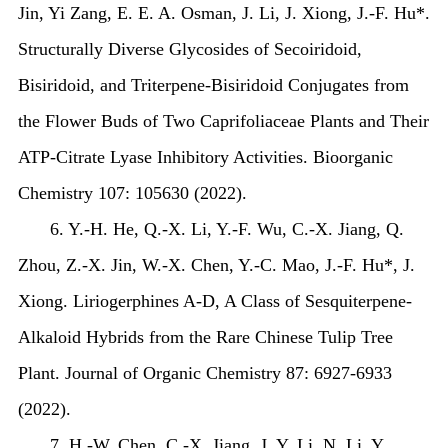
Jin, Yi Zang, E. E. A. Osman, J. Li, J. Xiong, J.-F. Hu*.
Structurally Diverse Glycosides of Secoiridoid,
Bisiridoid, and Triterpene-Bisiridoid Conjugates from
the Flower Buds of Two Caprifoliaceae Plants and Their
ATP-Citrate Lyase Inhibitory Activities. Bioorganic
Chemistry 107: 105630 (2022).
6. Y.-H. He, Q.-X. Li, Y.-F. Wu, C.-X. Jiang, Q.
Zhou, Z.-X. Jin, W.-X. Chen, Y.-C. Mao, J.-F. Hu*, J.
Xiong. Liriogerphines A-D, A Class of Sesquiterpene-
Alkaloid Hybrids from the Rare Chinese Tulip Tree
Plant. Journal of Organic Chemistry 87: 6927-6933
(2022).
7. H.-W. Chen, C.-X. Jiang, J. Y. Li, N. Li, Y.