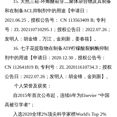
15.
天然三萜
-
环烯醚萜苷二聚体杂合物及其制备
和在制备
ACL
抑制剂中的用途【申请日：
2021.06.25
，授权公告号：
CN 113563409 B;
专利
号：
ZL 202110710295.1
；授权公告日：
2022.07.26
；
发明人：胡金锋，万江，金则新，姜春筱】。
16.
七子花提取物在制备
ATP
柠檬酸裂解酶抑制
剂中的用途【申请日：
2020.12.30
，授权公告号：
CN 112641819 B;
专利号：
ZL 202011610734.3
；授权
公告日：
2022.07.26
；发明人：胡金锋，金则新】。
个人荣誉及获奖：
自
2015
年首次公布起，连续
6
年为
Elsevier “
中国
高被引学者
”
；
入选
2020
全球
2%
顶尖科学家榜
World's Top 2%