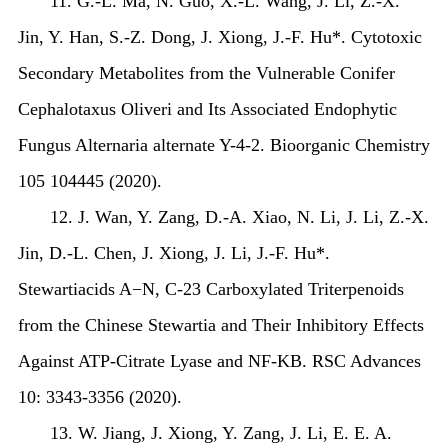
11. G.-L. Ma, N. Guo, X.-L. Wang, J. Li, Z.-X.
Jin, Y. Han, S.-Z. Dong, J. Xiong, J.-F. Hu*. Cytotoxic
Secondary Metabolites from the Vulnerable Conifer
Cephalotaxus Oliveri
and Its Associated Endophytic
Fungus
Alternaria alternate
Y-4-2. Bioorganic Chemistry
105 104445 (2020).
12. J. Wan, Y. Zang, D.-A. Xiao, N. Li, J. Li, Z.-X.
Jin, D.-L. Chen, J. Xiong, J. Li, J.-F. Hu*.
Stewartiacids A
−
N, C-23 Carboxylated Triterpenoids
from the Chinese Stewartia and Their Inhibitory Effects
Against ATP-Citrate Lyase and NF-
Κ
B. RSC Advances
10: 3343-3356 (2020).
13. W. Jiang, J. Xiong, Y. Zang, J. Li, E. E. A.