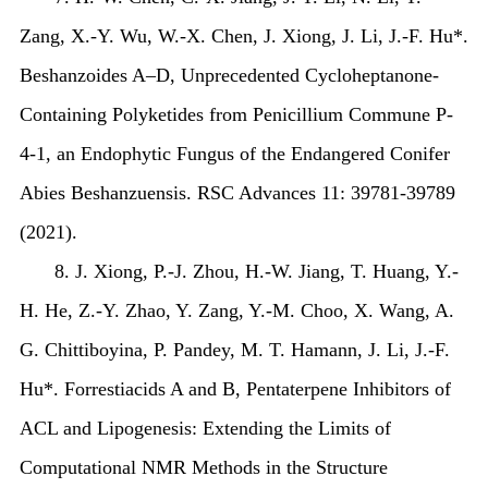
Zang, X.-Y. Wu, W.-X. Chen, J. Xiong, J. Li, J.-F. Hu*.
Beshanzoides A–D, Unprecedented Cycloheptanone-
Containing Polyketides from
Penicillium Commune
P-
4-1, an Endophytic Fungus of the Endangered Conifer
Abies Beshanzuensis
. RSC Advances 11: 39781-39789
(2021).
8. J. Xiong, P.-J. Zhou, H.-W. Jiang, T. Huang, Y.-
H. He, Z.-Y. Zhao, Y. Zang, Y.-M. Choo, X. Wang, A.
G. Chittiboyina, P. Pandey, M. T. Hamann, J. Li, J.-F.
Hu*. Forrestiacids A and B, Pentaterpene Inhibitors of
ACL and Lipogenesis: Extending the Limits of
Computational NMR Methods in the Structure