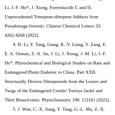
Li, J.-F. Hu*, J. Xiong. Forrestiacids C and D,
Unprecedented Triterpene-diterpene Adducts from
Pseudotsuga forrestii
. Chinese Chemical Letters 33:
4262-4268 (2022).
4. H. Li, Y. Tang, Liang, K.-Y. Liang, Y. Zang, E.
E. A. Osman, Z.-X. Jin, J. Li, J. Xiong, J.-M. Li, J.-F.
Hu*. Phytochemical and Biological Studies on Rare and
Endangered Plants Endemic to China. Part XXII.
Structurally Diverse Diterpenoids from the Leaves and
Twigs of the Endangered Conifer
Torreya Jackii
and
Their Bioactivities. Phytochemistry 198: 113161 (2022).
5. J. Wan, C.-X. Jiang, Y. Tang, G.-L. Ma, Z.-X.