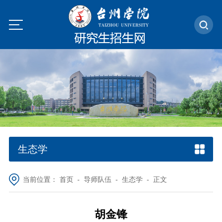
生态学
当前位置：
首页
-
导师队伍
-
生态学
- 正文
胡金锋