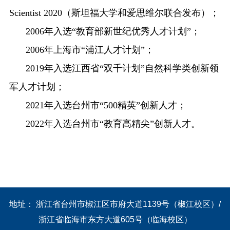
Scientist 2020
（斯坦福大学和爱思维尔联合发布）；
2006
年入选
“
教育部新世纪优秀人才计划
”
；
2006
年上海市
“
浦江人才计划
”
；
2019
年入选江西省
“
双千计划
”
自然科学类创新领
军人才计划
；
2021
年入选台州市
“500
精英
”
创新人才；
2022
年入选台州市
“
教育高精尖
”
创新人才。
地址： 浙江省台州市椒江区市府大道1139号（椒江校区）/
浙江省临海市东方大道605号（临海校区）