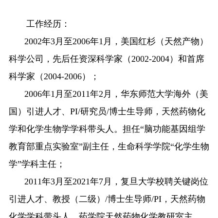
工作经历：
2002
年
3
月至
2006
年
1
月，美国红杉（天然产物）
科学公司，先后任资深科学家（
2002-2004
）和首席
科学家（
2004-2006
）；
2006
年
1
月至
2011
年
2
月，华东师范大学海外（美
国）引进人才、
PI/
研究员
/
博士生导师，天然药物化
学和化学生物学学科带头人。担任
“
脑功能基因组学
教育部重点实验室
”
副主任，生命科学学院
“
化学生物
学
”
学科主任；
2011
年
3
月至
2021
年
7
月，复旦大学校聘关键岗位
引进人才、教授（二级）
/
博士生导师
/PI
，天然药物
化学学科带头人，药学院天然药物化学教研室主