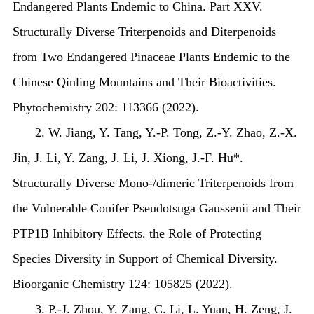
Endangered Plants Endemic to China. Part XXV.
Structurally Diverse Triterpenoids and Diterpenoids
from Two Endangered Pinaceae Plants Endemic to the
Chinese Qinling Mountains and Their Bioactivities.
Phytochemistry 202: 113366 (2022).
2. W. Jiang, Y. Tang, Y.-P. Tong, Z.-Y. Zhao, Z.-X.
Jin, J. Li, Y. Zang, J. Li, J. Xiong, J.-F. Hu*.
Structurally Diverse Mono-/dimeric Triterpenoids from
the Vulnerable Conifer
Pseudotsuga Gaussenii
and Their
PTP1B Inhibitory Effects. the Role of Protecting
Species Diversity in Support of Chemical Diversity.
Bioorganic Chemistry 124: 105825 (2022).
3. P.-J. Zhou, Y. Zang, C. Li, L. Yuan, H. Zeng, J.