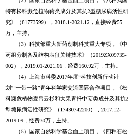
（
2
）国家自然科学基金面上项目，《六种我国
特有松科濒危植物萜类成分及其抗
2
型糖尿病活性研
究》（
81773599
），
2018.1-2021.12
，直接经费
55
万，主持。
（
3
）科技部重大新药创制科技重大专项，《中
药组分制备及结构表征关键技术》（
2019ZX09735-
002
），
2019.01-2021.06
，经费
160.92
万，主持。
（
4
）上海市科委
2017
年度
“
科技创新行动计
划
”“
一带一路
”
青年科学家交流国际合作项目，《松
科濒危植物麦吊云杉和大果青扦中萜类成分及其抗
2
型糖尿病活性研究》（
17430742200
），
2017.12-
2019.09
，经费
30
万，主持。
（
5
）国家自然科学基金面上项目，《四种石松