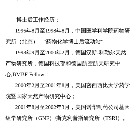
博士后工作经历：
1996
年
8
月至
1998
年
8
月，中国医学科学院药物研
究所（北京），
“
药物化学博士后流动站
”
；
1998
年
9
月至
2000
年
2
月，德国汉斯
-
科勒尔天然
产物研究所，德国科技部和德国航空航天研
究中
心
,BMBF Fellow
；
2000
年
2
月至
2001
年
8
月，美国密西西比大学药学
院暨国家天然产物研究中心；
2001
年
8
月至
2002
年
3
月，美国诺华制药公司基因
组学研究所（
GNF
）
/
斯克利普斯研究所（
TSRI
）。