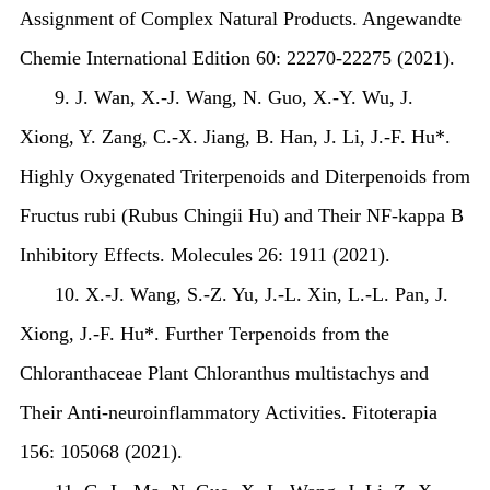
Assignment of Complex Natural Products. Angewandte
Chemie International Edition 60: 22270-22275 (2021).
9. J. Wan, X.-J. Wang, N. Guo, X.-Y. Wu, J.
Xiong, Y. Zang, C.-X. Jiang, B. Han, J. Li, J.-F. Hu*.
Highly Oxygenated Triterpenoids and Diterpenoids from
Fructus rubi (
Rubus Chingii
Hu) and Their NF-kappa B
Inhibitory Effects. Molecules 26: 1911 (2021).
10. X.-J. Wang, S.-Z. Yu, J.-L. Xin, L.-L. Pan, J.
Xiong, J.-F. Hu*. Further Terpenoids from the
Chloranthaceae Plant
Chloranthus multistachys
and
Their Anti-neuroinflammatory Activities. Fitoterapia
156: 105068 (2021).