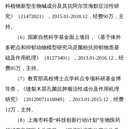
科植物新型生物碱成分及其抗阿尔茨海默症活性研
究》（
21472021
），
2015.01-2018.12
，经费
90
万，主
持。
（
6
）国家自然科学基金面上项目，《基于体外
多靶点和抑郁动物模型研究乌灵菌粉抗抑郁物质基
础及作用机理》（
81273401
），
2013.01-2016.12
，经
费
85
万，主持。
（
7
）教育部高校博士点学科点专项科研基金博
导类，《缝裂木层孔菌抗肿瘤活性成分及作用机理
研究》（
20120071110049
），
2013.01-2015.12
，经费
12
万，主持。
（
8
）上海市科委
“
科技创新行动计划
”
生物医药