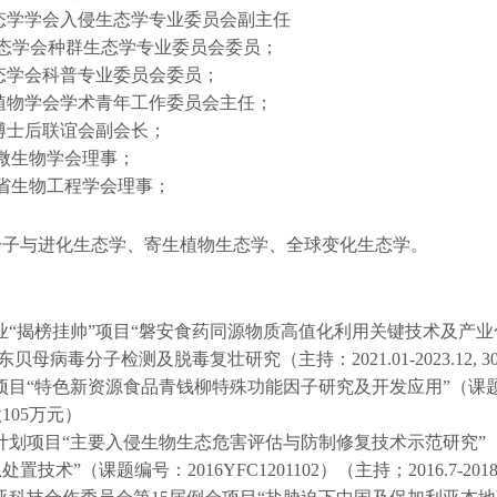
态学学会入侵生态学专业委员会副主任
态学会种群生态学专业委员会委员；
态学会科普专业委员会委员；
植物学会学术青年工作委员会主任；
博士后联谊会副会长；
微生物学会理事；
省生物工程学会理事；
分子与进化生态学、寄生植物生态学、全球变化生态学。
：
业
“
揭榜挂帅
”
项目
“
磐安食药同源物质高值化利用关键技术及产业
东贝母病毒分子检测及脱毒复壮研究（主持：
2021.01-2023.12, 3
项目
“
特色新资源食品青钱柳特殊功能因子研究及开发应用
”
（课
款
105
万元）
计划项目
“
主要入侵生物生态危害评估与防制修复技术示范研究
”
急处置技术
”
（课题编号：
2016YFC1201102
）（主持；
2016.7-2018