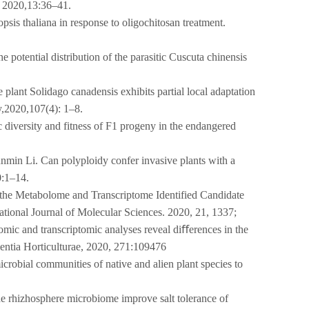
l, 2020,13:36–41.
s thaliana in response to oligochitosan treatment.
otential distribution of the parasitic Cuscuta chinensis
lant Solidago canadensis exhibits partial local adaptation
ny,2020,107(4): 1–8.
c diversity and fitness of F1 progeny in the endangered
min Li. Can polyploidy confer invasive plants with a
0:1–14.
the Metabolome and Transcriptome Identified Candidate
ational Journal of Molecular Sciences. 2020, 21, 1337;
ic and transcriptomic analyses reveal diﬀerences in the
ientia Horticulturae, 2020, 271:109476
obial communities of native and alien plant species to
 rhizhosphere microbiome improve salt tolerance of