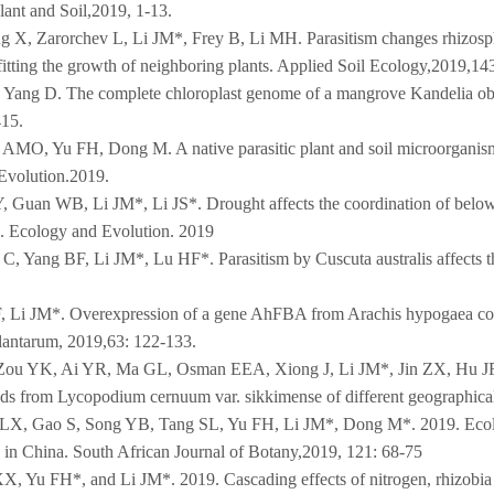
ant and Soil,2019, 1-13.
 X, Zarorchev L, Li JM*, Frey B, Li MH. Parasitism changes rhizosphe
fitting the growth of neighboring plants. Applied Soil Ecology,2019,143
 Yang D. The complete chloroplast genome of a mangrove Kandelia o
415.
AMO, Yu FH, Dong M. A native parasitic plant and soil microorganisms 
Evolution.2019.
 Guan WB, Li JM*, Li JS*. Drought affects the coordination of belowg
a. Ecology and Evolution. 2019
C, Yang BF, Li JM*, Lu HF*. Parasitism by Cuscuta australis affects th
Li JM*. Overexpression of a gene AhFBA from Arachis hypogaea confers
lantarum, 2019,63: 122-133.
 Zou YK, Ai YR, Ma GL, Osman EEA, Xiong J, Li JM*, Jin ZX, Hu JF*.
s from Lycopodium cernuum var. sikkimense of different geographical
X, Gao S, Song YB, Tang SL, Yu FH, Li JM*, Dong M*. 2019. Ecologica
 in China. South African Journal of Botany,2019, 121: 68-75
, Yu FH*, and Li JM*. 2019. Cascading effects of nitrogen, rhizobia an