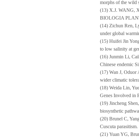
morphs of the wild 
(13)
X.J. WANG, X.L
BIOLOGIA PLANTA
(14)
Zichun Ren, Ly
under global warm
(15)
Huifei Jin Yon
to low salinity at g
(16)
Junmin Li, Caih
Chinese endemic Si
(17)
Wan J, Oduor A
wider climatic tole
(18)
Weida Lin, Yue
Genes Involved in P
(19)
Jincheng Shen,
biosynthetic pathwa
(20)
Brunel C, Yang
Cuscuta parasitism.
(21)
Yuan YG, Brune