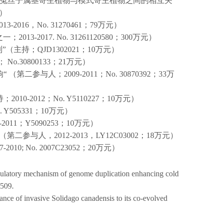
菟丝子属茎寄生植物与模式寄主植物之间的相互关
）
013-2016
，
No. 31270461
；
79
万元）
之一；
2013-2017. No. 31261120580
；
300
万元）
制
”
（主持；
QJD1302021
；
10
万元）
；
No.30800133
；
21
万元）
响
“
（第二参与人；
2009-2011
；
No. 30870392
；
33
万
持；
2010-2012
；
No. Y5110227
；
10
万元）
. Y505331
；
10
万元）
-2011
；
Y5090253
；
10
万元）
（第二参与人，
2012-2013
，
LY12C03002
；
18
万元）
7-2010; No. 2007C23052
；
20
万元）
regulatory mechanism of genome duplication enhancing cold
4509.
tance of invasive Solidago canadensis to its co-evolved