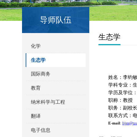
导师队伍
生态学
化学
生态学
国际商务
姓名：李钧
学科专业：
教育
学历及学位
职称：教授
纳米科学与工程
职务：副校
联系方式：
翻译
E-mail
:
lijm@tzc
电子信息