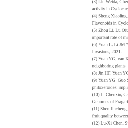
(3)
Lin Weida, Chen
activity in Cyclocar
(4)
Sheng Xiaoling,
Flavonoids in Cycl
(5)
Zhou Li, Lu Qiu
important role of mi
(6)
Yuan L, Li JM *
Invasions, 2021.
(7)
Yuan YG, van Kl
neighboring plants.
(8)
Jin HF, Yuan YG&
(9)
Yuan YG, Guo S,
philoxeroides: impl
(10)
Li Chenxin, Ca
Genomes of Fraga
(11)
Shen Jincheng, 
fruit quality be
(12)
Lu-Xi Chen, Su-