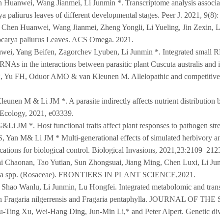
 Huanwei, Wang Jianmei, Li Junmin *. Transcriptome analysis associate
ya paliurus leaves of different developmental stages. Peer J. 2021, 9(8)
 Chen Huanwei, Wang Jianmei, Zheng Yongli, Li Yueling, Jin Zexin, Li
ocarya paliurus Leaves. ACS Omega. 2021.
wei, Yang Beifen, Zagorchev Lyuben, Li Junmin *. Integrated small
RNAs in the interactions between parasitic plant Cuscuta australis and i
, Yu FH, Oduor AMO & van Kleunen M. Allelopathic and competitive int
eunen M & Li JM *. A parasite indirectly affects nutrient distributi
 Ecology, 2021, e03339.
Li JM *. Host functional traits affect plant responses to pathogen str
 Yan M& Li JM * Multi-generational effects of simulated herbivory and
ications for biological control. Biological Invasions, 2021,23:2109–212
i Chaonan, Tao Yutian, Sun Zhongsuai, Jiang Ming, Chen Luxi, Li Juni
ria spp. (Rosaceae). FRONTIERS IN PLANT SCIENCE,2021.
Shao Wanlu, Li Junmin, Lu Hongfei. Integrated metabolomic and transcr
tween Fragaria nilgerrensis and Fragaria pentaphylla. JOURNAL
Ting Xu, Wei-Hang Ding, Jun-Min Li,* and Peter Alpert. Genetic diversi