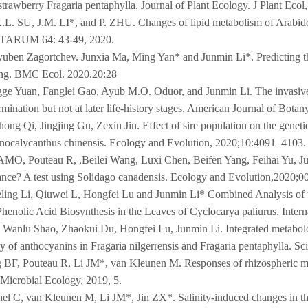
strawberry Fragaria pentaphylla. Journal of Plant Ecology. J Plant Eco
. SU, J.M. LI*, and P. ZHU. Changes of lipid metabolism of Arabidopsi
RUM 64: 43-49, 2020.
uben Zagortchev. Junxia Ma, Ming Yan* and Junmin Li*. Predicting the p
ing. BMC Ecol. 2020.20:28
gge Yuan, Fanglei Gao, Ayub M.O. Oduor, and Junmin Li. The invasive p
ermination but not at later life-history stages. American Journal of Bota
ong Qi, Jingjing Gu, Zexin Jin. Effect of sire population on the geneti
nocalycanthus chinensis. Ecology and Evolution, 2020;10:4091–4103.
MO, Pouteau R, ,Beilei Wang, Luxi Chen, Beifen Yang, Feihai Yu, Jun
rance? A test using Solidago canadensis. Ecology and Evolution,2020;0
ling Li, Qiuwei L, Hongfei Lu and Junmin Li* Combined Analysis of 
henolic Acid Biosynthesis in the Leaves of Cyclocarya paliurus. Intern
 Wanlu Shao, Zhaokui Du, Hongfei Lu, Junmin Li. Integrated metabolom
y of anthocyanins in Fragaria nilgerrensis and Fragaria pentaphylla. Sc
 BF, Pouteau R, Li JM*, van Kleunen M. Responses of rhizospheric micr
 Microbial Ecology, 2019, 5.
l C, van Kleunen M, Li JM*, Jin ZX*. Salinity-induced changes in the