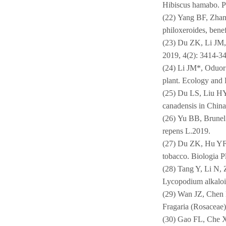
Hibiscus hamabo. Pl
(22)
Yang BF, Zhang
philoxeroides, bene
(23)
Du ZK, Li JM,
2019, 4(2): 3414-3
(24)
Li JM*, Oduor 
plant. Ecology and 
(25)
Du LS, Liu HY,
canadensis in Chin
(26)
Yu BB, Brunel 
repens L.2019.
(27)
Du ZK, Hu YF, 
tobacco. Biologia P
(28)
Tang Y, Li N,
Lycopodium alkaloid
(29)
Wan JZ, Chen L
Fragaria (Rosaceae)
(30)
Gao FL, Che XX