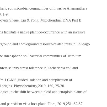
ric soil microbial communities of invasive Alternanthera
: 1-9.
bovata Sheue, Liu & Yong. Mitochondrial DNA Part B.
facilitate a native plant co-occurrence with an invasive
round and aboveground resource‐related traits in Solidago
e rhizospheric soil bacterial communities of Trifolium
 salinity stress tolerance in Escherichia coli and
 LC-MS guided isolation and dereplication of
 origins. Phytochemistry,2019, 160, 25-30.
l niche shift between diploid and tetraploid plants of
d parasitism via a host plant. Flora, 2019,251: 62-67.