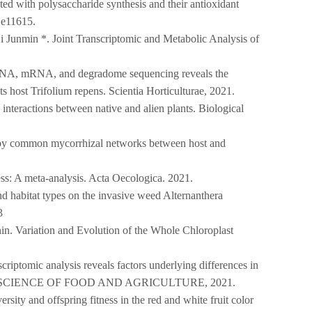
d with polysaccharide synthesis and their antioxidant
: e11615.
 Junmin *. Joint Transcriptomic and Metabolic Analysis of
 RNA, mRNA, and degradome sequencing reveals the
ts host Trifolium repens. Scientia Horticulturae, 2021.
eractions between native and alien plants. Biological
on by common mycorrhizal networks between host and
ess: A meta-analysis. Acta Oecologica. 2021.
 habitat types on the invasive weed Alternanthera
3
n. Variation and Evolution of the Whole Chloroplast
iptomic analysis reveals factors underlying differences in
 OF THE SCIENCE OF FOOD AND AGRICULTURE, 2021.
ty and offspring fitness in the red and white fruit color