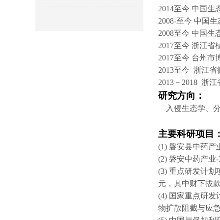
2014
至今
中国生
2008-
至今
中国生
2008
至今
中国生
2017
至今
浙江省
2017
至今
台州市
2013
至今 浙江省
2013
－
2018
浙江
研究方向：
入侵生态学、
主要科研项目
(1)
磐安县中药产
(2)
磐安中药产业
-
(3)
重点研发计划
元，其中财下拔
(4)
国家重点研发
物扩散阻截与应