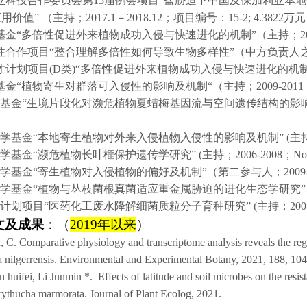
亚科技合作委员会第
15
届例会项目
“
盐胁迫下中国及保加利亚本地
应用价值
”
（主持；
2017.1
－
2018.12
；项目编号：
15-2; 4.3822
万元
基金
“
多倍性促进外来植物成功入侵与快速进化的机制
”
（主持；
2
性合作项目
“
整合理解多倍性如何导致生物多样性
”
（中方负责人
才计划项目
(D
类
)“
多倍性促进外来植物成功入侵与快速进化的机
基金
“
植物寄生对群落可入侵性的影响及机制
“
（主持；
2009-2011
基金
“
生境片段化对濒危植物夏蜡梅基因流与空间遗传结构的影
学基金
“
本地寄生植物对外来入侵植物入侵性的影响及机制
” (
主
学基金
“
濒危植物长叶榧保护遗传学研究
” (
主持；
2006-2008
；
No
学基金
“
寄生植物对入侵植物的偏好及机制
”
（第二参与人；
2009
学基金
“
植物与丛枝菌根真菌适应重金属胁迫的进化生态学研究
”
计划项目
“
医药化工废水降解细菌质粒分子育种研究
” (
主持；
200
文及成果
：（
2019
年以来
）
 Fu, C. Comparative physiology and transcriptome analysis reveals the 
ria nilgerrensis. Environmental and Experimental Botany, 2021, 188, 10
 huifei, Li Junmin *. Effects of latitude and soil microbes on the resis
rythucha marmorata. Journal of Plant Ecolog, 2021.