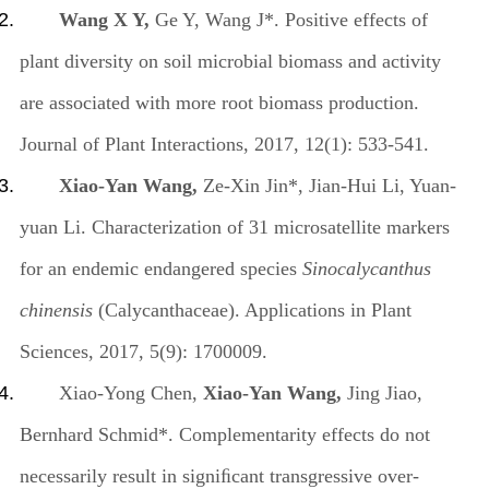
Wang X Y,
Ge Y, Wang J*. Positive effects of
plant diversity on soil microbial biomass and activity
are associated with more root biomass production.
Journal of Plant Interactions, 2017, 12(1): 533-541.
Xiao-Yan Wang,
Ze-Xin Jin*, Jian-Hui Li, Yuan-
yuan Li. Characterization of 31 microsatellite markers
for an endemic endangered species
Sinocalycanthus
chinensis
(Calycanthaceae). Applications in Plant
Sciences, 2017, 5(9): 1700009.
Xiao-Yong Chen,
Xiao-Yan Wang,
Jing Jiao,
Bernhard Schmid*. Complementarity effects do not
necessarily result in signiﬁcant transgressive over-