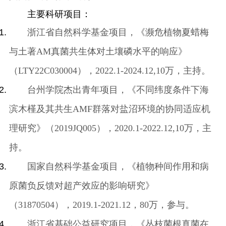
主要科研项目：
浙江省自然科学基金项目，《濒危植物夏蜡梅
与土著
AM
真菌共生体对土壤磷水平的响应》
（
LTY22C030004
），
2022.1-2024.12,10
万，主持。
台州学院杰出青年项目，《不同纬度条件下海
滨木槿及其共生
AMF
群落对盐沼环境的协同适应机
理研究》（
2019JQ005
），
2020.1-2022.12,10
万，主
持。
国家自然科学基金项目，《植物种间作用和病
原菌负反馈对超产效应的影响研究》
（
31870504
），
2019.1-2021.12
，
80
万，参与。
浙江省基础公益研究项目，《丛枝菌根真菌在