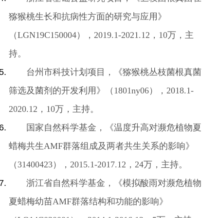
猕猴桃生长和抗病性方面的研究与应用》
（
LGN19C150004
），
2019.1-2021.12
，
10
万，主
持。
台州市科技计划项目，《猕猴桃丛枝菌根真菌
筛选及菌剂的开发利用》（
1801ny06
），
2018.1-
2020.12
，
10
万，主持。
国家自然科学基金，《温度升高对濒危植物夏
蜡梅共生
AMF
群落组成及两者共生关系的影响》
（
31400423
），
2015.1-2017.12
，
24
万，主持。
浙江省自然科学基金，《模拟酸雨对濒危植物
夏蜡梅幼苗
AMF
群落结构和功能的影响》