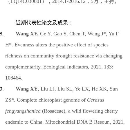
（
LQ14C030001
），
2014.1-2016.12
，
5
万，主持。
近期代表性论文及成果：
Wang XY,
Ge Y, Gao S, Chen T, Wang J*, Yu F
H*. Evenness alters the positive effect of species
richness on community drought resistance via changing
complementarity, Ecological Indicators, 2021,
133:
108464.
Wang XY
, Liu LJ, Liu SL, Ye LX, He XK, Sun
ZS*. Complete chloroplast genome of
Cerasus
fengyangshanica
(Rosaceae), a wild flowering cherry
endemic to China. Mitochondrial DNA B Resour.
,
2021
,