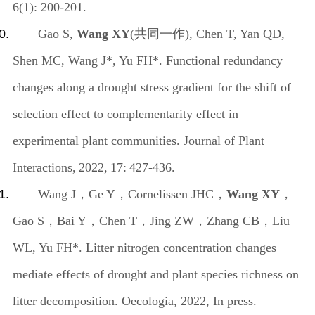
6(1): 200-201.
Gao S,
Wang XY
(
共同一作
), Chen T, Yan QD,
Shen MC, Wang J*, Yu FH*. Functional redundancy
changes along a drought stress gradient for the shift of
selection effect to complementarity effect in
experimental plant communities. Journal of Plant
Interactions,
2022,
17:
427-436.
Wang J
，
Ge Y
，
Cornelissen JHC
，
Wang XY
，
Gao S
，
Bai Y
，
Chen T
，
Jing ZW
，
Zhang CB
，
Liu
WL, Yu FH*. Litter nitrogen concentration changes
mediate effects of drought and plant species richness on
litter decomposition. Oecologia, 2022, In press.