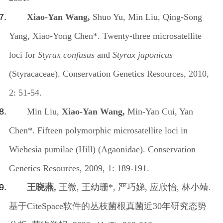
Xiao-Yan Wang,
Shuo Yu, Min Liu, Qing-Song
Yang, Xiao-Yong Chen*. Twenty-three microsatellite
loci for
Styrax confusus
and
Styrax japonicus
(Styracaceae). Conservation Genetics Resources, 2010,
2: 51-54.
Min Liu,
Xiao-Yan Wang,
Min-Yan Cui, Yan
Chen*. Fifteen polymorphic microsatellite loci in
Wiebesia pumilae (Hill) (Agaonidae). Conservation
Genetics Resources, 2009, 1: 189-191.
王晓燕
,
王微
,
王幼珊
*,
严巧娣
,
应欣怡
,
林小靖
.
基于
CiteSpace
软件的丛枝菌根真菌近
30
年研究态势