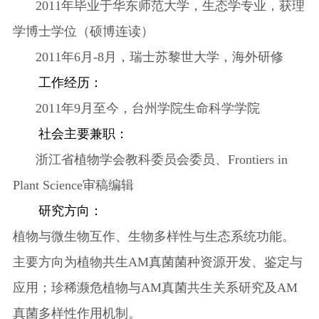
2011
年毕业于华东师范大学，生态学专业，获理
学博士学位（硕博连读）
2011
年
6
月
-8
月，瑞士苏黎世大学，海外研修
工作经历：
2011
年
9
月至今，台州学院生命科学学院
社会主要兼职：
浙江省植物学会
教科委员会委员、
Frontiers in
Plant Science
审稿编辑
研究方向：
植物与微生物互作、生物多样性与生态系统功能。
主要方向为
植物共生
AM
真菌菌种资源开发、鉴定与
应用；珍稀濒危植物与
AM
真菌共生关系研究及
AM
真菌多样性作用机制。