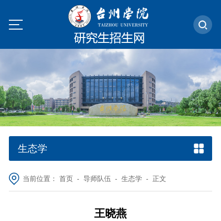
生态学
当前位置：
首页
-
导师队伍
-
生态学
- 正文
王晓燕