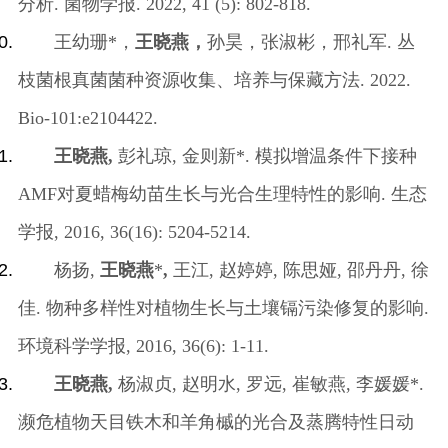
分析
.
菌物学报
. 2022, 41 (5): 802-818.
王幼珊
*
，
王晓燕，
孙昊，张淑彬，邢礼军
.
丛
枝菌根真菌菌种资源收集、培养与保藏方法
.
2022.
Bio-101
:
e2104422.
王晓燕
,
彭礼琼
,
金则新
*.
模拟增温条件下接种
AMF
对夏蜡梅幼苗生长与光合生理特性的影响
.
生态
学报
, 2016, 36(16): 5204-5214.
杨扬
,
王晓燕
*
,
王江
,
赵婷婷
,
陈思娅
,
邵丹丹
,
徐
佳
.
物种多样性对植物生长与土壤镉污染修复的影响
.
环境科学学报
, 2016, 36(6): 1-11.
王晓燕
,
杨淑贞
,
赵明水
,
罗远
,
崔敏燕
,
李媛媛
*.
濒危植物天目铁木和羊角槭的光合及蒸腾特性日动