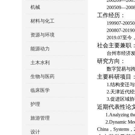
200209—2
机械
200509—2
工作经历：
材料与化工
199907-2
200807-2
资源与环境
2019.07至
社会主要兼职
能源动力
台州市经济
研究方向：
土木水利
数字贸易与
主要科研项目
生物与医药
1.结构变迁
临床医学
2.天津近代
3.促进区域
护理
近期代表性论
1.Analyzing t
旅游管理
2.Dynamic Mech
China，Systems，
设计