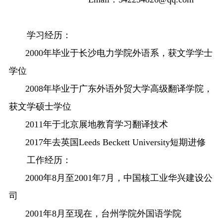
学习经历：
2000
年毕业于长沙电力学院外语系，获文学学士
学位
2008
年毕业于广东外语外贸大学高级翻译学院，
获文学硕士学位
2011
年于北京展地教育学习翻译技术
2017
年去英国
Leeds Beckett University
短期进修
工作经历：
2000
年
8
月至
2001
年
7
月，中国核工业华兴建设公
司
2001
年
8
月至现在，台州学院外国语学院