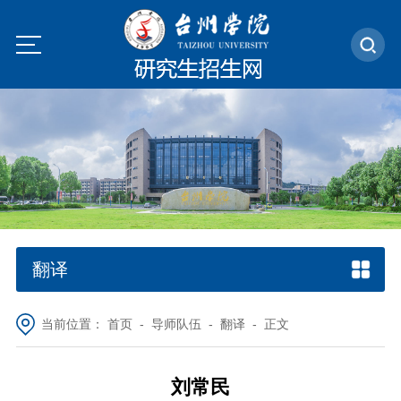
翻译
当前位置：
首页
-
导师队伍
-
翻译
- 正文
刘常民