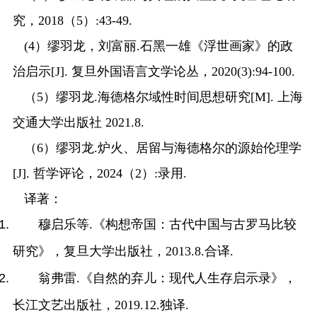
究，
2018（5）
:43-49.
(4）缪羽龙，刘富丽
.石黑一雄《浮世画家》的政
治启示
[J].
复旦外国语言文学论丛，
2020(3)
:94-100.
（
5）缪羽龙.
海德格尔域性时间思想研究
[M].
上海
交通大学出版社
2021
.8.
（
6）缪羽龙.
炉火、居留与海德格尔的源始伦理学
[J].
哲学评论，
2024（2）
:
录用
.
译著：
穆启乐等
.《构想帝国：古代中国与古罗马比较
研究》，复旦大学出版社，2013.8.合译.
翁弗雷
.《自然的弃儿：现代人生存启示录》，
长江文艺出版社，2019.12.独译.