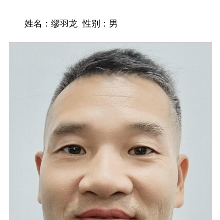
姓名：
缪羽龙
性别：
男