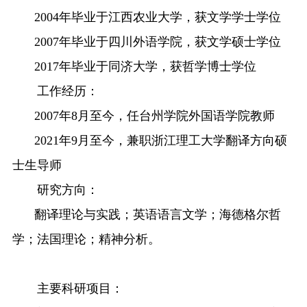
2004
年毕业于
江西农业大学
，获
文学
学士学位
2007
年毕业于
四川外语学院
，获
文学
硕士学位
2017
年毕业于
同济大学
，获
哲
学博士学位
工作经历：
200
7
年
8
月至
今
，任
台州学院外国语学院教师
20
21
年
9
月至
今
，
兼职浙江理工大学翻译方向硕
士生导师
研究方向：
翻译理论与实践；英语语言文学；海德格尔哲
学；法国理论；精神分析
。
主要科研项目：