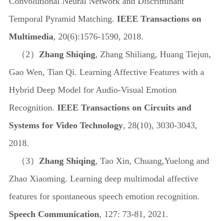
Convolutional Neural Network and Discriminant
Temporal Pyramid Matching.
IEEE Transactions on
Multimedia
, 20(6):1576-1590, 2018.
（
2）
Zhang Shiqing
, Zhang Shiliang, Huang Tiejun,
Gao Wen, Tian Qi. Learning Affective Features with a
Hybrid Deep Model for Audio-Visual Emotion
Recognition.
IEEE Transactions on Circuits and
Systems for Video Technology
, 28(10), 3030-3043,
2018.
（
3）
Zhang Shiqing
, Tao Xin, Chuang,Yuelong and
Zhao Xiaoming. Learning deep multimodal affective
features for spontaneous speech emotion recognition.
Speech Communication
, 127: 73-81, 2021.