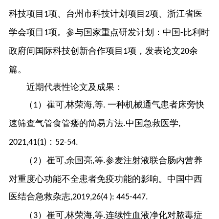
科技项目
项、
台州市科技计划项目
项
、浙江省医
1
2
学会项目
项。参与国家重点研发计划：中国
比利时
1
-
政府间国际科技创新合作项目
项，发表论文
余
1
20
篇。
近期代表性论文及成果：
（
）崔可
林荣海
等
一种机械通气患者床旁快
1
,
,
.
速筛查气管食管瘘的简易方法
中国急救医学
.
,
：
2021,41(1)
52-54.
（
）崔可
余国亮
等
参麦注射液联合肠内营养
2
,
,
.
对重度心功能不全患者免疫功能的影响。中国中西
医结合急救杂志
,2019,26(4 ): 445-447.
（
）崔可
林荣海
等
连续性血液净化对脓毒症
3
,
,
.